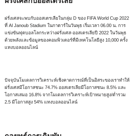
ฝรั่งเศสกับออสเตรเลีย
ฝรั่งเศสจะพบกับออสเตรเลียในกลุ่ม D ของ FIFA World Cup 2022
ที่ Al Janoub Stadium ในกาตาร์ในวันพุธ เริ่มเวลา 06.00 น. การ
แข่งขันฟุตบอลโลกระหว่างฝรั่งเศส-ออสเตรเลียปี 2022 ในวันพุธ
ด้วยพลังและข้อมูลของคอมพิวเตอร์ที่มีเทคโนโลยีสูง 10,000 ครั้ง
แทงบอลออนไลน์
ปัจจุบันโมเดลการวิเคราะห์เชิงคาดการณ์ที่เป็นอิสระของเราทำให้
ฝรั่งเศสมีโอกาสชนะ 74.7% ออสเตรเลียมีโอกาสชนะ 8.5% และ
โอกาสเสมอ 16.8% จากโมเดลการวิเคราะห์เป้าหมายสูง/ต่ำรวม
2.5 มีโอกาสสูง 54%
แทงบอลออนไลน์