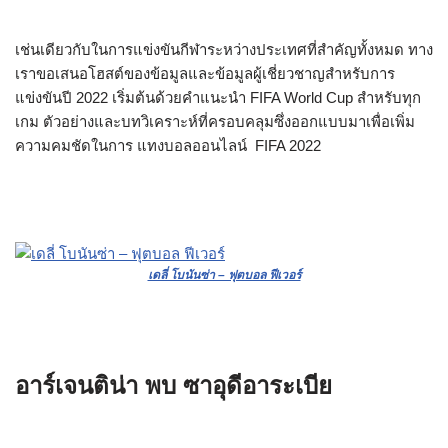
เช่นเดียวกับในการแข่งขันกีฬาระหว่างประเทศที่สำคัญทั้งหมด ทาง
เราขอเสนอโฮสต์ของข้อมูลและข้อมูลผู้เชี่ยวชาญสำหรับการ
แข่งขันปี 2022 เริ่มต้นด้วยคำแนะนำ FIFA World Cup สำหรับทุก
เกม ตัวอย่างและบทวิเคราะห์ที่ครอบคลุมซึ่งออกแบบมาเพื่อเพิ่ม
ความคมชัดในการ แทงบอลออนไลน์ FIFA 2022
เดลี่ โบนันซ่า – ฟุตบอล ฟีเวอร์
อาร์เจนติน่า พบ ซาอุดีอาระเบีย