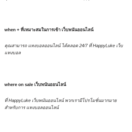
when + ที่เหมาะสมในการเข้า เว็บพนันออนไลน์
คุณสามารถ แทงบอลออนไลน์ ได้ตลอด 24/7 ที่ HappyLuke เว็บ
แทงบอล
where on sale เว็บพนันออนไลน์
ที่ HappyLuke เว็บพนันออนไลน์ พวกเรามีโปรโมชั่นมากมาย
สำหรับการ แทงบอลออนไลน์