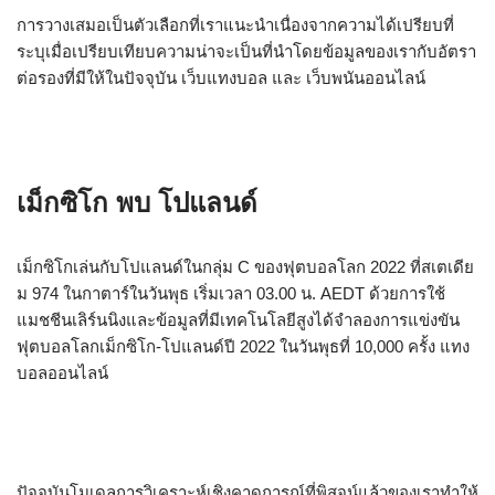
การวางเสมอเป็นตัวเลือกที่เราแนะนำเนื่องจากความได้เปรียบที่
ระบุเมื่อเปรียบเทียบความน่าจะเป็นที่นำโดยข้อมูลของเรากับอัตรา
ต่อรองที่มีให้ในปัจจุบัน เว็บแทงบอล และ เว็บพนันออนไลน์
เม็กซิโก พบ โปแลนด์
เม็กซิโกเล่นกับโปแลนด์ในกลุ่ม C ของฟุตบอลโลก 2022 ที่สเตเดีย
ม 974 ในกาตาร์ในวันพุธ เริ่มเวลา 03.00 น. AEDT ด้วยการใช้
แมชชีนเลิร์นนิงและข้อมูลที่มีเทคโนโลยีสูงได้จำลองการแข่งขัน
ฟุตบอลโลกเม็กซิโก-โปแลนด์ปี 2022 ในวันพุธที่ 10,000 ครั้ง แทง
บอลออนไลน์
ปัจจุบันโมเดลการวิเคราะห์เชิงคาดการณ์ที่พิสูจน์แล้วของเราทำให้