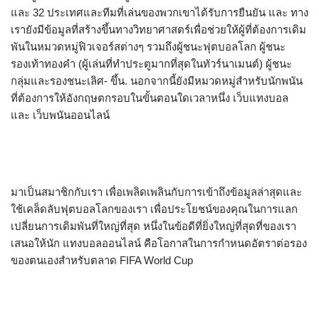
และ 32 ประเทศและทีมที่เล่นของพวกเขาได้รับการยืนยัน และ ทาง
เรายังมีข้อมูลที่สร้างขึ้นทางวิทยาศาสตร์เพื่อช่วยให้ผู้ที่ต้องการเดิม
พันในหมวดหมู่ฟิวเจอร์สต่างๆ รวมถึงผู้ชนะฟุตบอลโลก ผู้ชนะ
รองเท้าทองคำ (ผู้เล่นที่ทำประตูมากที่สุดในทัวร์นาเมนต์) ผู้ชนะ
กลุ่มและรองชนะเลิศ- ขึ้น. นอกจากนี้ยังมีหมวดหมู่สำหรับนักพนัน
ที่ต้องการให้อังกฤษตกรอบในขั้นตอนใดเวลาหนึ่ง เว็บแทงบอล
และ เว็บพนันออนไลน์
มาเป็นสมาชิกกับเรา เพื่อเพลิดเพลินกับการเข้าถึงข้อมูลล่าสุดและ
ใช้เคล็ดลับฟุตบอลโลกของเรา เพื่อประโยชน์ของคุณในการแลก
เปลี่ยนการเดิมพันที่ใหญ่ที่สุด หนึ่งในข้อดีที่ยิ่งใหญ่ที่สุดที่ของเรา
เสนอให้นัก แทงบอลออนไลน์ คือโอกาสในการกำหนดอัตราต่อรอง
ของตนเองสำหรับตลาด FIFA World Cup