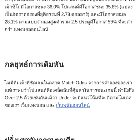
เม็กซิโกมีโอกาสชนะ 36.0% โปแลนด์มีโอกาสชนะ 35.8% (แปลง
เป็นอัตราต่อรองที่ยุติธรรมที่ 2.78 ดอลลาร์) และมีโอกาสเสมอ
28.1% ตามแบบจำลองสูง/ต่ำรวม 2.5 ประตูมีโอกาส 59% ที่จะต่ำ
กว่า แทงบอลออนไลน์
กลยุทธ์การเดิมพัน
ไม่มีทีมเต็งที่ชัดเจนในตลาด Match Odds จากการจำลองของเรา
แต่เราพบว่าโปแลนด์คือเคล็ดลับที่คุ้มค่าในการชนะเกมนี้ คำนึงถึง
Over 2.5 ด้วยเช่นกันแม้ว่า Under จะมีแนวโน้มที่จะตีตามโมเดล
ของเรา เว็บแทงบอล และ
เว็บพนันออนไลน์