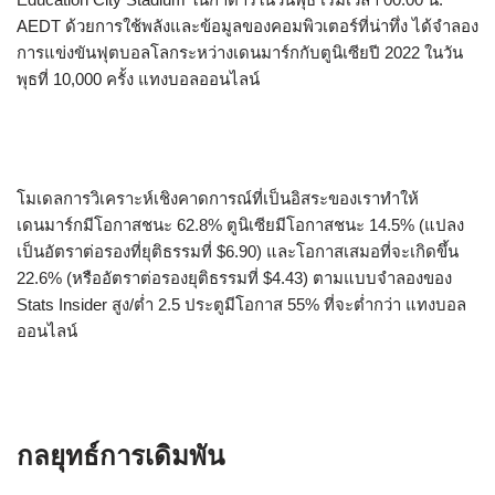
AEDT ด้วยการใช้พลังและข้อมูลของคอมพิวเตอร์ที่น่าทึ่ง ได้จำลอง
การแข่งขันฟุตบอลโลกระหว่างเดนมาร์กกับตูนิเซียปี 2022 ในวัน
พุธที่ 10,000 ครั้ง แทงบอลออนไลน์
โมเดลการวิเคราะห์เชิงคาดการณ์ที่เป็นอิสระของเราทำให้
เดนมาร์กมีโอกาสชนะ 62.8% ตูนิเซียมีโอกาสชนะ 14.5% (แปลง
เป็นอัตราต่อรองที่ยุติธรรมที่ $6.90) และโอกาสเสมอที่จะเกิดขึ้น
22.6% (หรืออัตราต่อรองยุติธรรมที่ $4.43) ตามแบบจำลองของ
Stats Insider สูง/ต่ำ 2.5 ประตูมีโอกาส 55% ที่จะต่ำกว่า
แทงบอล
ออนไลน์
กลยุทธ์การเดิมพัน