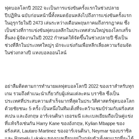
ฟุตบอลโลกปี 2022 จะเป็นการแข่งขันครั้งแรกในช่วงปลาย
ปีปฏิทิน ฉบับก่อนหน้านี้ทั้งหมดย้อนหลังไปถึงการแข่งขันครั้งแรก
ในอุรุกวัยในปี 2473 เล่นระหว่างเดือนพฤษภาคมถึงกรกฎาคม ซึ่ง
เป็นช่วงที่การแข่งขันฟุตบอลลีกในประเทศส่วนใหญ่ของโลกเสร็จ
สิ้นลง ผู้จัดงานในปี 2022 กำหนดให้จัดขึ้นในช่วงปลายปี ซึ่งเป็น
ช่วงที่ลีกในประเทศใหญ่ๆ มักจะแข่งกันเพื่อหลีกเลี่ยงความร้อนจัด
ในช่วงกลางปี แทงบอลออนไลน์
อย่าลืมติดตามการทำนายผลฟุตบอลโลกปี 2022 ของเราสำหรับทุก
เกม รวมถึงคำแนะนำเกี่ยวกับผู้เล่นแต่ละคน บราซิล ซึ่งเป็น
ประเทศที่ประสบความสำเร็จมากที่สุดในประวัติศาสตร์ฟุตบอลโลก
ด้วยชัยชนะ 5 ครั้ง เป็นหนึ่งในทีมเต็งที่จะคว้าแชมป์ร่วมกับฝรั่งเศส
สเปน และอังกฤษ อาร์เจนตินา เยอรมนี และเบลเยียมถือเป็นคู่แข่ง
ที่แท้จริงเช่นกัน Harry Kane ของอังกฤษ, Kylian Mbappe ของ
ฝรั่งเศส, Lautaro Martinez ของอาร์เจนตินา, Neymar ของบราซิล
และ Romelu Lukaku ของเบลเยียมอยู่ในกลุ่มตัวเต็งคนแรกที่จะได้