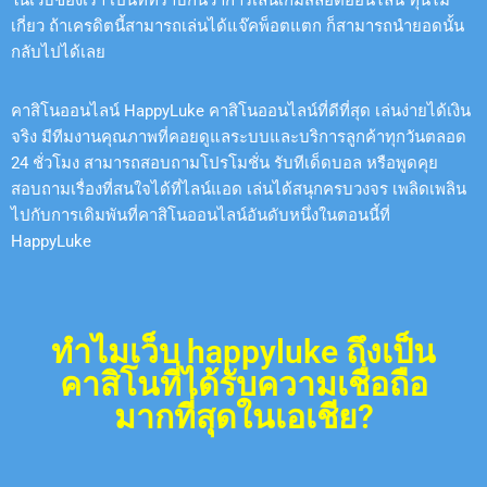
ในเว็บของเรา เป็นที่ทราบกันว่าการเล่นเกมสล็อตออนไลน์ ทุนไม่
เกี่ยว ถ้าเครดิตนี้สามารถเล่นได้แจ๊คพ็อตแตก ก็สามารถนำยอดนั้น
กลับไปได้เลย
คาสิโนออนไลน์ HappyLuke คาสิโนออนไลน์ที่ดีที่สุด เล่นง่ายได้เงิน
จริง มีทีมงานคุณภาพที่คอยดูแลระบบและบริการลูกค้าทุกวันตลอด
24 ชั่วโมง สามารถสอบถามโปรโมชั่น รับทีเด็ดบอล หรือพูดคุย
สอบถามเรื่องที่สนใจได้ที่ไลน์แอด เล่นได้สนุกครบวงจร เพลิดเพลิน
ไปกับการเดิมพันที่คาสิโนออนไลน์อันดับหนึ่งในตอนนี้ที่
HappyLuke
ทำไมเว็บ happyluke ถึงเป็น
คาสิโนที่ได้รับความเชื่อถือ
มากที่สุดในเอเชีย?