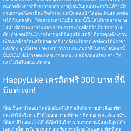
คนต่างต้องการก็ถึงคราวตกต่ำ หากผู้เล่นในยุคนั้นจะจำกันได้ว่าเมื่อ
ก่อนเราพูดถึงเครดิตฟรีหลักร้อย แต่นักเล่นหน้าใหม่จะเห็นแต่เครดิต
ฟรีที่เป็นหลักสิบ! ใช่แล้วคุณอ่านไม่ผิด สมัยนี้นั้นให้ได้ยากมากอย่าง
ไม่น่าเชื่อว่าจะหายไปหลายบาท อาจจะเป็นข้อดีถ้าเกิดว่าเราก็ไม่
ต้องทำยอดเทิร์นโอเวอร์มากนักก็คืนทุนได้ แต่ถ้าเกิดว่าคุณต้องชวน
เพื่อนมาด้วยกี่คนหรือต้องฝากกี่บาทถึงจะได้ยอดเครดิตฟรีที่มีราคา
แค่เกือบ ๆ หนึ่งร้อยบาท แสดงว่าการเล่นเกมคาสิโนออนไลน์สมัยนี้
นั้นมันไม่ได้มีการลดแหลกแจกกแถมแบบเมื่อก่อนหรือเปล่า? ใช่
และไม่ใช่ในขณะเดียวกัน
HappyLuke เครดิตฟรี 300 บาท
ที่นี่
มีแต่แจก!
นี่คือเว็บคาสิโนออนไลน์อันดับหนึ่งที่ดำเนินกิจการอย่างมืออาชีพ
และทำได้จริงตามที่ได้โฆษณาตามที่ต่าง ๆ ที่ท่านอาจจะเห็นมาบ้าง
นี่คือคาสิโนออนไลน์ที่ได้เปิดให้บริการมานานหลายปีและพิสูจน์ตัว
เองแล้วทั้งการรับรองคุณภาพหรือความพึงพอใจของสมาชิกที่เล่น