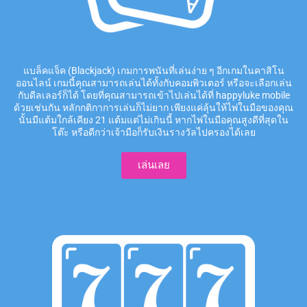
แบล็คแจ็ค (Blackjack) เกมการพนันที่เล่นง่าย ๆ อีกเกมในคาสิโน
ออนไลน์ เกมนี้คุณสามารถเล่นได้ทั้งกับคอมพิวเตอร์ หรือจะเลือกเล่น
กับดีลเลอร์ก็ได้ โดยที่คุณสามารถเข้าไปเล่นได้ที่ happyluke mobile
ด้วยเช่นกัน หลักกติกาการเล่นก็ไม่ยาก เพียงแค่ลุ้นให้ไพ่ในมือของคุณ
นั้นมีแต้มใกล้เคียง 21 แต้มแต่ไม่เกินนี้ หากไพ่ในมือคุณสูงดีที่สุดใน
โต๊ะ หรือดีกว่าเจ้ามือก็รับเงินรางวัลไปครองได้เลย
เล่นเลย