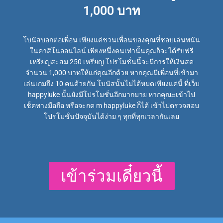
1,000 บาท
โบนัสบอกต่อเพื่อน เพียงแค่ชวนเพื่อนของคุณที่ชอบเล่นพนัน
ในคาสิโนออนไลน์ เพียงหนึ่งคนเท่านั้นคุณก็จะได้รับฟรี
เหรียญสะสม 250 เหรียญ โปรโมชั่นนี้จะมีการให้เงินสด
จำนวน 1,000 บาทให้แก่คุณอีกด้วย หากคุณมีเพื่อนที่เข้ามา
เล่นเกมถึง 10 คนด้วยกัน โบนัสนั้นไม่ได้หมดเพียงแค่นี้ ที่เว็บ
happyluke นั้นยังมีโปรโมชั่นอีกมากมาย หากคุณะเข้าไป
เช็คทางมือถือ หรือจะกด m happyluke ก็ได้ เข้าไปตรวจสอบ
โปรโมชั่นปัจจุบันได้ง่าย ๆ ทุกที่ทุกเวลากันเลย
เข้าร่วมเดี๋ยวนี้