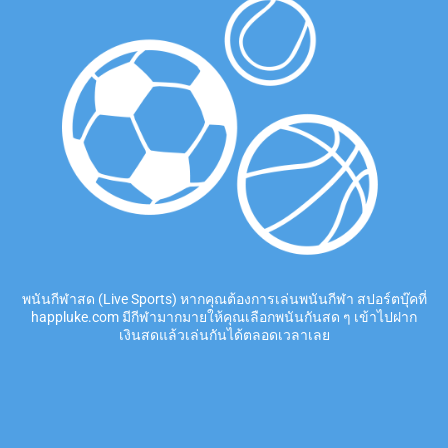
พนันกีฬาสด (Live Sports) หากคุณต้องการเล่นพนันกีฬา สปอร์ตบุ๊คที่
happluke.com มีกีฬามากมายให้คุณเลือกพนันกันสด ๆ เข้าไปฝาก
เงินสดแล้วเล่นกันได้ตลอดเวลาเลย