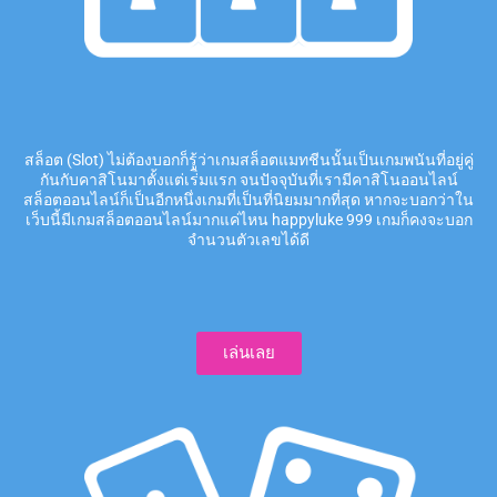
สล็อต (Slot) ไม่ต้องบอกก็รู้ว่าเกมสล็อตแมทชีนนั้นเป็นเกมพนันที่อยู่คู่
กันกับคาสิโนมาตั้งแต่เร่ิมแรก จนปัจจุบันที่เรามีคาสิโนออนไลน์
สล็อตออนไลน์ก็เป็นอีกหนึ่งเกมที่เป็นที่นิยมมากที่สุด หากจะบอกว่าใน
เว็บนี้มีเกมสล็อตออนไลน์มากแค่ไหน happyluke 999 เกมก็คงจะบอก
จำนวนตัวเลขได้ดี
เล่นเลย