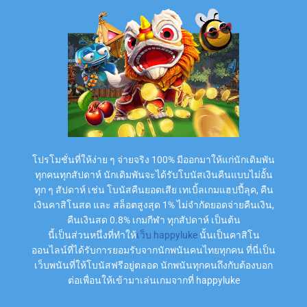
โปรโมชั่นที่ให้ง่าย ๆ จ่ายจริง 100% มีออกมาให้แก่นักเดิมพัน
ทุกคนทุกสัปดาห์ นักเดิมพันจะได้รับโบนัสเงินคืนแบบไม่อั้น
ทุก ๆ สัปดาห์ เช่น โบนัสคืนยอดเสีย เทเบิ้ลเกมแฮปปี้ลุค, คืน
เงินคาสิโนสด และ สล็อตสูงสุด 1% ไม่จำกัดยอดจ่ายคืนเงิน,
คืนเงินสด 0.8% เกมกีฬา ทุกสัปดาห์ เป็นต้น
นี้เป็นส่วนหนึ่งที่ทำให้
เว็บ happyluke
นั้นเป็นคาสิโน
ออนไลน์ที่ได้รับการยอมรับจากนักพนันคนไทยทุกคน ที่นี่เป็น
เว็บพนันที่ให้โบนัสฟรีอยู่ตลอด นักพนันทุกคนถึงกับต้องบอก
ต่อเพื่อนให้เข้ามาเล่นเกมจากที่ happyluke