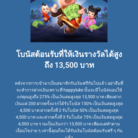
โบนัสต้อนรับที่ให้เงินรางวัลได้สูง
ถึง 13,500 บาท
หลังจากการเข้ามาเป็นสมาชิกรับเงินฟรีกันไปแล้ว อย่าลืมที่
จะทำการฝากเงินเพราะที่ happyluke นั้นจะมีโบนัสมอบให้
แก่คุณสูงถึง 275% เป็นเงินสดสูงสุด 13,500 บาท เพียงฝาก
เงินแค่ 200 ฝากครั้งแรกได้รับโบนัส 150% เป็นเงินสดสูงสุด
4,500 บาท ฝากครั้งที่ 2 รับโบนัส 50% เป็นเงินสดสูงสุด
4,500 บาท และฝากครั้งที่ 3 รับโบนัส 75% เป็นเงินสดสูงสุด
4,500 บาท รวมเป็นเงินกว่า 13,500 บาท เพียงแค่ทำตาม
เงื่อนไขง่าย ๆ เท่านี้คุณก็จะได้รับเงินโบนัสต้อนรับฟรี ๆ กัน
แล้ว