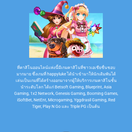
ที่คาสิโนออนไลน์แห่งนี้มีเกมคาสิโนที่ชาวเอเชียชื่นชอบ
มากมาย ซึ่งเกมที่ happyluke ได้นำเข้ามาให้นักเดิมพันได้
เล่นเป็นเกมที่ได้สร้างออกมาจากผู้ให้บริการเกมคาสิโนชั้น
นำระดับโลก ได้แก่ Betsoft Gaming, Blueprint, Asia
Gaming, 1x2 Network, Genesis Gaming, Booming Games,
iSoftBet, NetEnt, Microgaming, Yggdrasil Gaming, Red
Tiger, Play N Go และ Triple PG เป็นต้น