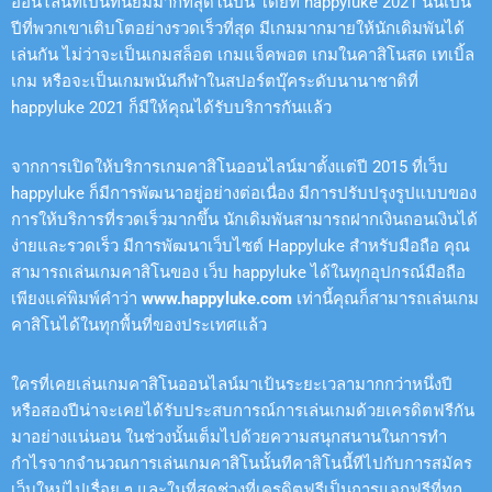
ออนไลน์ที่เป็นที่นิยมมากที่สุดในปีนี้ โดยที่ happyluke 2021 นั้นเป็น
ปีที่พวกเขาเติบโตอย่างรวดเร็วที่สุด มีเกมมากมายให้นักเดิมพันได้
เล่นกัน ไม่ว่าจะเป็นเกมสล็อต เกมแจ็คพอต เกมในคาสิโนสด เทเบิ้ล
เกม หรือจะเป็นเกมพนันกีฬาในสปอร์ตบุ๊คระดับนานาชาติที่
happyluke 2021 ก็มีให้คุณได้รับบริการกันแล้ว
จากการเปิดให้บริการเกมคาสิโนออนไลน์มาตั้งแต่ปี 2015 ที่เว็บ
happyluke ก็มีการพัฒนาอยู่อย่างต่อเนื่อง มีการปรับปรุงรูปแบบของ
การให้บริการที่รวดเร็วมากขึ้น นักเดิมพันสามารถฝากเงินถอนเงินได้
ง่ายและรวดเร็ว มีการพัฒนาเว็บไซต์ Happyluke สำหรับมือถือ คุณ
สามารถเล่นเกมคาสิโนของ เว็บ happyluke ได้ในทุกอุปกรณ์มือถือ
เพียงแค่พิมพ์คำว่า
www.happyluke.com
เท่านี้คุณก็สามารถเล่นเกม
คาสิโนได้ในทุกพื้นที่ของประเทศแล้ว
ใครที่เคยเล่นเกมคาสิโนออนไลน์มาเป้นระยะเวลามากกว่าหนึ่งปี
หรือสองปีน่าจะเคยได้รับประสบการณ์การเล่นเกมด้วยเครดิตฟรีกัน
มาอย่างแน่นอน ในช่วงนั้นเต็มไปด้วยความสนุกสนานในการทำ
กำไรจากจำนวณการเล่นเกมคาสิโนนั้นทีคาสิโนนี้ทีไปกับการสมัคร
เว็บใหม่ไปเรื่อย ๆ และในที่สุดช่วงที่เครดิตฟรีเป็นการแจกฟรีที่ทุก