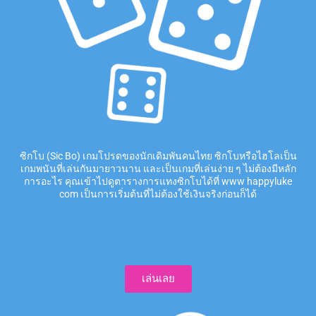
ซิกโบ (Sic Bo) เกมโปรดของนักเดิมพันคนไทย ซิกโบหรือไฮโลเป็น
เกมพนันที่เล่นกันมายาวนาน และเป็นเกมที่เล่นง่าย ๆ ไม่ต้องมีหลัก
การอะไร คุณเข้าไปดูตารางการแทงซิกโบได้ที่ www happyluke
com เป็นการเริ่มต้นที่ไม่ต้องใช้เงินจริงก่อนก็ได้
เล่นเลย